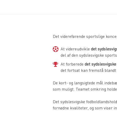
Det videreførende sportslige konc
At videreudvikle
det sydslesvi
del af den sydslesvigske sport
At forberede
det sydslesvigske
det fortsat kan fremstå blandt
De kort- og langsigtede mål indebæ
som muligt. Teamet omkring holdet 
Det sydslesvigske fodboldlandshold
fornødne kvaliteter, og som viser in