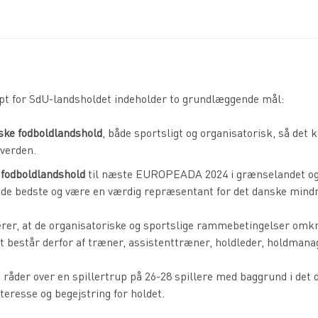
Forside
Holdene
Landsholdssangen
ept for SdU-landsholdet indeholder to grundlæggende mål:
gske fodboldlandshold
, både sportsligt og organisatorisk, så det
sverden.
 fodboldlandshold
til næste EUROPEADA 2024 i grænselandet og f
 de bedste og være en værdig repræsentant for det danske mindre
rer, at de organisatoriske og sportslige rammebetingelser omkri
består derfor af træner, assistenttræner, holdleder, holdmanag
 råder over en spillertrup på 26-28 spillere med baggrund i det
teresse og begejstring for holdet.