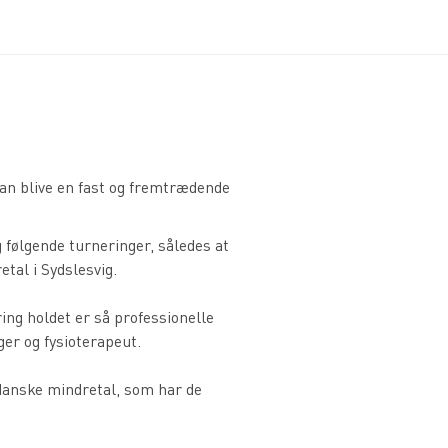
Koncept
Støtteforeningen
Presse
 kan blive en fast og fremtrædende
ølgende turneringer, således at
tal i Sydslesvig.
ng holdet er så professionelle
er og fysioterapeut.
 danske mindretal, som har de