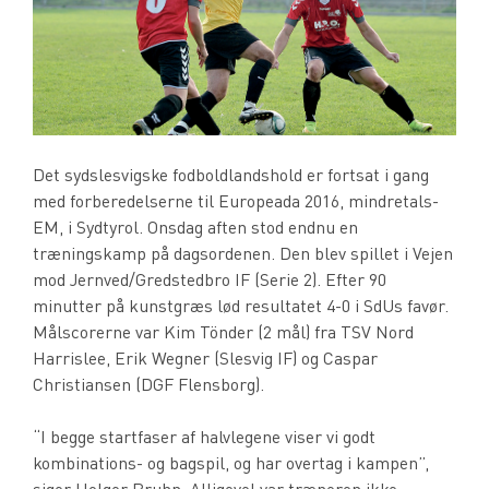
Det sydslesvigske fodboldlandshold er fortsat i gang
med forberedelserne til Europeada 2016, mindretals-
EM, i Sydtyrol. Onsdag aften stod endnu en
træningskamp på dagsordenen. Den blev spillet i Vejen
mod Jernved/Gredstedbro IF (Serie 2). Efter 90
minutter på kunstgræs lød resultatet 4-0 i SdUs favør.
Målscorerne var Kim Tönder (2 mål) fra TSV Nord
Harrislee, Erik Wegner (Slesvig IF) og Caspar
Christiansen (DGF Flensborg).
“I begge startfaser af halvlegene viser vi godt
kombinations- og bagspil, og har overtag i kampen”,
siger Holger Bruhn. Alligevel var træneren ikke