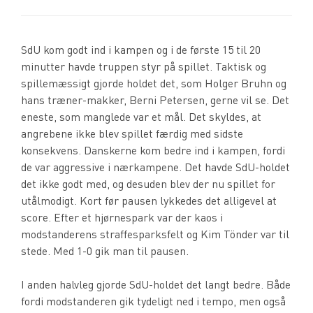
SdU kom godt ind i kampen og i de første 15 til 20
minutter havde truppen styr på spillet. Taktisk og
spillemæssigt gjorde holdet det, som Holger Bruhn og
hans træner-makker, Berni Petersen, gerne vil se. Det
eneste, som manglede var et mål. Det skyldes, at
angrebene ikke blev spillet færdig med sidste
konsekvens. Danskerne kom bedre ind i kampen, fordi
de var aggressive i nærkampene. Det havde SdU-holdet
det ikke godt med, og desuden blev der nu spillet for
utålmodigt. Kort før pausen lykkedes det alligevel at
score. Efter et hjørnespark var der kaos i
modstanderens straffesparksfelt og Kim Tönder var til
stede. Med 1-0 gik man til pausen.
I anden halvleg gjorde SdU-holdet det langt bedre. Både
fordi modstanderen gik tydeligt ned i tempo, men også