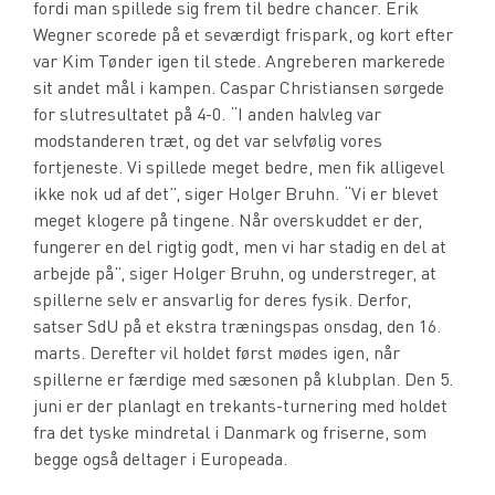
fordi man spillede sig frem til bedre chancer. Erik
Wegner scorede på et seværdigt frispark, og kort efter
var Kim Tønder igen til stede. Angreberen markerede
sit andet mål i kampen. Caspar Christiansen sørgede
for slutresultatet på 4-0. “I anden halvleg var
modstanderen træt, og det var selvfølig vores
fortjeneste. Vi spillede meget bedre, men fik alligevel
ikke nok ud af det”, siger Holger Bruhn. “Vi er blevet
meget klogere på tingene. Når overskuddet er der,
fungerer en del rigtig godt, men vi har stadig en del at
arbejde på”, siger Holger Bruhn, og understreger, at
spillerne selv er ansvarlig for deres fysik. Derfor,
satser SdU på et ekstra træningspas onsdag, den 16.
marts. Derefter vil holdet først mødes igen, når
spillerne er færdige med sæsonen på klubplan. Den 5.
juni er der planlagt en trekants-turnering med holdet
fra det tyske mindretal i Danmark og friserne, som
begge også deltager i Europeada.